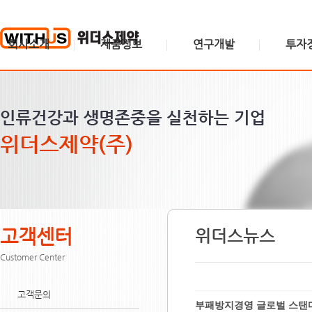
회사소개
제품정보
연구개발
투자
위더스소개
신제품
연구소 소개
주가정보
위더스비전
제품검색
연구분야
공시정보
CEO인사말
제품소개
IR 게시판
연혁
제품소식
윤리경영
공장소개
수탁생산안내
찾아오시는길
고객센터
위더스뉴스
Customer Center
고객문의
부패방지경영 글로벌 스탠다드 