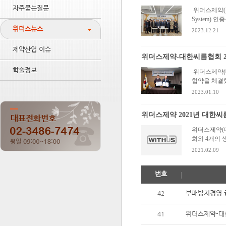
자주묻는질문
위더스제약(주)의
System)
위더스뉴스
2023.12.21
제약산업 이슈
위더스제약-대한씨름협회 2
학술정보
위더스제약(
협약을 체결했
2023.01.10
위더스제약 2021년 대한씨
위더스제약(대
회와 4개의 
2021.02.09
번호
부패방지경영 글
42
위더스제약-대
41