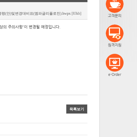
령(안)및변경대비표(엠파글리플로진).hwpx
[83kb]
고객문의
'사용상의 주의사항'이 변경될 예정입니다.
원격지원
e-Order