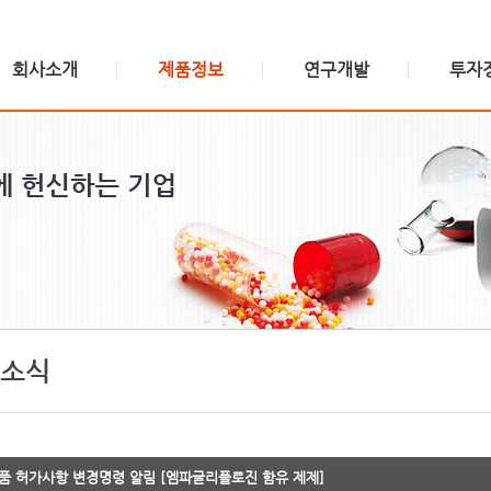
회사소개
제품정보
연구개발
투자
위더스소개
신제품
연구소 소개
주가정보
위더스비전
제품검색
연구분야
공시정보
CEO인사말
제품소개
IR 게시판
연혁
제품소식
윤리경영
공장소개
수탁생산안내
찾아오시는길
소식
품 허가사항 변경명령 알림 [엠파글리플로진 함유 제제]