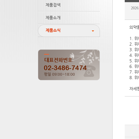
제품검색
2026
제품소개
의약품
제품소식
1. 
2. 
3. 
4. 
5. 
6. 
7. 
8. 
자세한