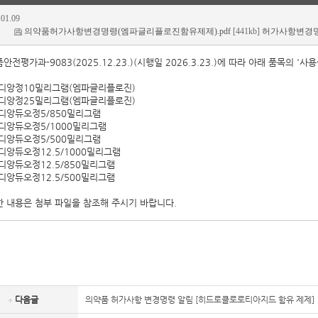
.01.09
의약품허가사항변경명령(엠파글리플로진함유제제).pdf
[441kb]
허가사항변경명
안전평가과-9083(2025.12.23.)(시행일 2026.3.23.)에 따라 아래 품목의 
위디앙정10밀리그램(엠파글리플로진)
위디앙정25밀리그램(엠파글리플로진)
위디앙듀오정5/850밀리그램
위디앙듀오정5/1000밀리그램
위디앙듀오정5/500밀리그램
위디앙듀오정12.5/1000밀리그램
위디앙듀오정12.5/850밀리그램
위디앙듀오정12.5/500밀리그램
 내용은 첨부 파일을 참조해 주시기 바랍니다.
다음글
의약품 허가사항 변경명령 알림 [히드로클로로티아지드 함유 제제]