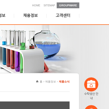
HOME
SITEMAP
GROUPWARE
정보
채용정보
고객센터
인재상
고객문의
복리후생
자주묻는질문
채용안내
위더스뉴스
채용공고
제약산업 이슈
학술정보
홈 > 제품정보 >
제품소식
수탁생산 안
내