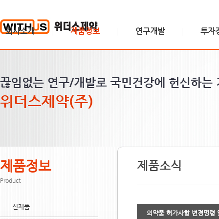
회사소개
제품정보
연구개발
투자
위더스소개
신제품
연구소 소개
주가정보
위더스비전
제품검색
연구분야
공시정보
CEO인사말
제품소개
IR 게시판
연혁
제품소식
윤리경영
공장소개
수탁생산안내
찾아오시는길
제품정보
제품소식
Product
신제품
의약품 허가사항 변경명령 