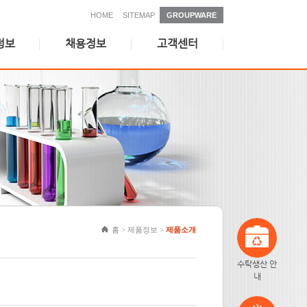
HOME
SITEMAP
GROUPWARE
정보
채용정보
고객센터
인재상
고객문의
복리후생
자주묻는질문
채용안내
위더스뉴스
채용공고
제약산업 이슈
학술정보
홈 > 제품정보 >
제품소개
수탁생산 안
내