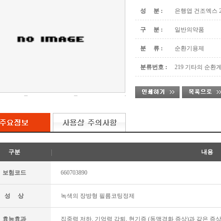
성 분 :
은행엽 건조엑스 2
구 분 :
일반의약품
분 류 :
순환기용제
분류번호 :
219 기타의 순환
구분
내용
보험코드
660703890
성 상
녹색의 장방형 필름코팅정제
효능효과
집중력 저하, 기억력 감퇴, 현기증 (동맥경화 증상)과 같은 증