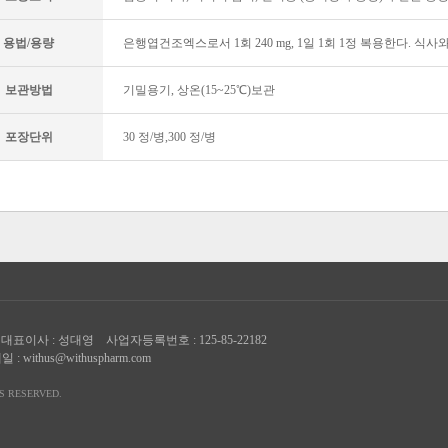
용법/용량
은행엽건조엑스로서 1회 240 mg, 1일 1회 1정 복용한다. 식
보관방법
기밀용기, 상온(15~25℃)보관
포장단위
30 정/병,300 정/병
대표이사 : 성대영 사업자등록번호 : 125-85-22182
메일 :
withus@withuspharm.com
TS RESERVED.