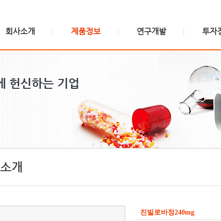
회사소개
제품정보
연구개발
투자
위더스소개
신제품
연구소 소개
주가정보
위더스비전
제품검색
연구분야
공시정보
CEO인사말
제품소개
IR 게시판
연혁
제품소식
윤리경영
공장소개
수탁생산안내
찾아오시는길
소개
진빌로바정240mg